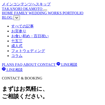
メインコンテンツへスキップ
TAKANORI OKAMOTO
HOME
FAMILY
WEDDING
WORKS
PORTFOLIO
BLOG
すべての記事
お宮参り
お食い初め・百日祝い
七五三
成人式
フォトウェディング
コラム
PLANS
FAQ
ABOUT
CONTACT
LINE相談
LINE相談
CONTACT & BOOKING
まずはお気軽に、
ご相談ください。